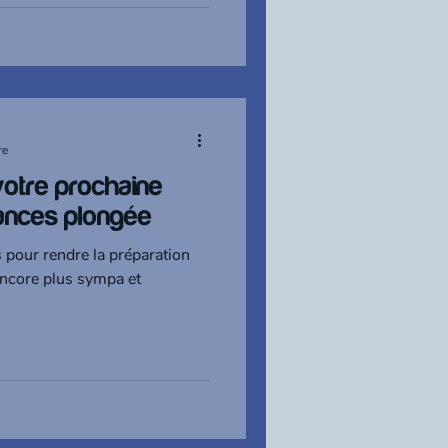
re
otre prochaine
cances plongée
s pour rendre la préparation
encore plus sympa et