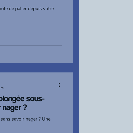
te de palier depuis votre
ure
 plongée sous-
 nager ?
 sans savoir nager ? Une