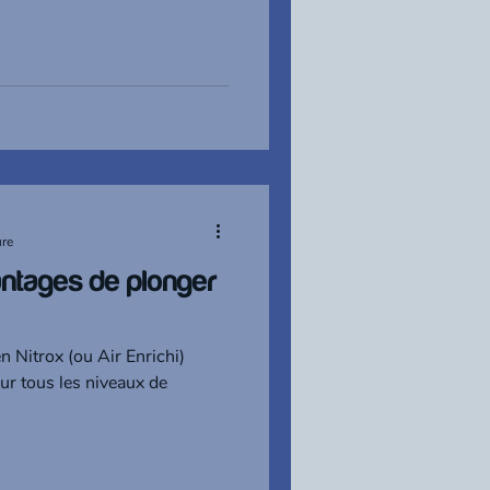
ure
ntages de plonger
en Nitrox (ou Air Enrichi)
ur tous les niveaux de