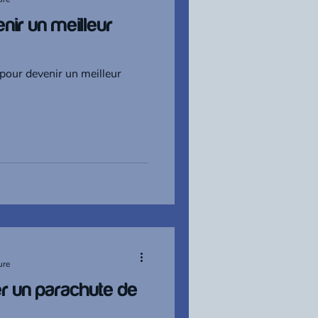
nir un meilleur
 pour devenir un meilleur
ure
 un parachute de