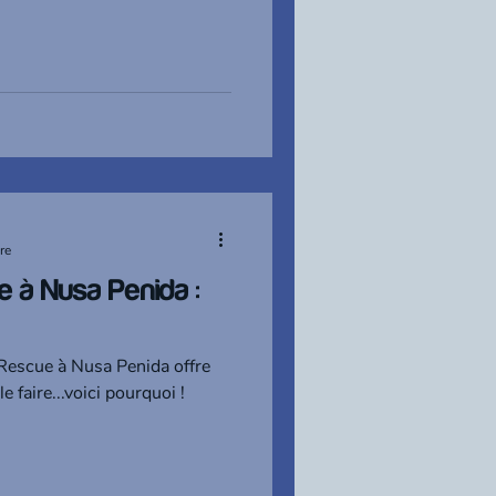
re
 à Nusa Penida :
 Rescue à Nusa Penida offre
e faire...voici pourquoi !