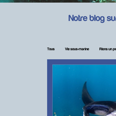
Notre blog su
Tous
Vie sous-marine
Rions un p
Femmes en plongée
Matériel de