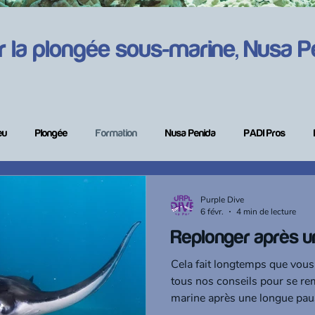
r la plongée sous-marine, Nusa Pen
eu
Plongée
Formation
Nusa Penida
PADI Pros
 plongée
Purple Dive
6 févr.
4 min de lecture
Replonger après u
Cela fait longtemps que vous
tous nos conseils pour se re
marine après une longue pau