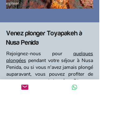
Venez plonger Toyapakeh à
Nusa Penida
Rejoignez-nous pour
quelques
plongées
pendant votre séjour à Nusa
Penida, ou si vous n'avez jamais plongé
auparavant, vous pouvez profiter de
notre programme de
baptême Discover
Scuba !
Vous pouvez également apprendre à
plonger grâce à notre cours
PADI Open
Water
, ou perfectionner vos
compétences en plongée grâce à divers
autres cours PADI.