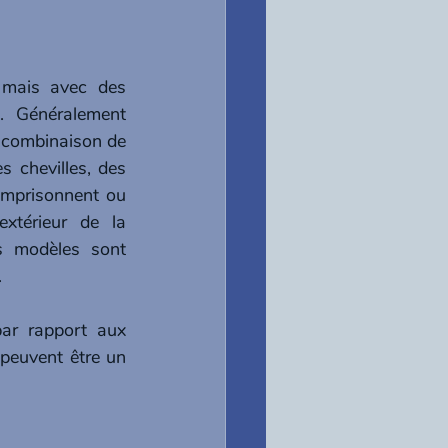
mais avec des 
. Généralement 
 combinaison de 
s chevilles, des 
emprisonnent ou 
xtérieur de la 
s modèles sont 
.
ar rapport aux 
peuvent être un 