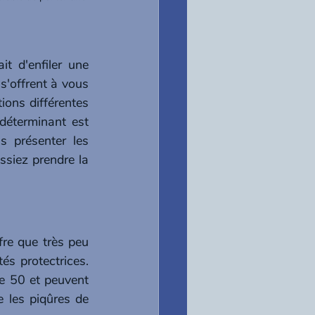
t d'enfiler une 
s'offrent à vous 
ons différentes 
déterminant est 
 présenter les 
ssiez prendre la 
re que très peu 
 protectrices.   
e 50 et peuvent 
 les piqûres de 