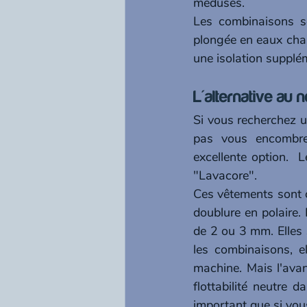
méduses.
Les combinaisons so
plongée en eaux chau
une isolation supplém
L'alternative au
Si vous recherchez u
pas vous encombre
excellente option.  
"Lavacore".
Ces vêtements sont c
doublure en polaire.
de 2 ou 3 mm. Elles s
les combinaisons, el
machine. Mais l'avan
flottabilité neutre 
important que si vou