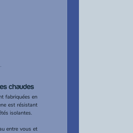
rées chaudes
t fabriquées en 
e est résistant 
tés isolantes.
 entre vous et 