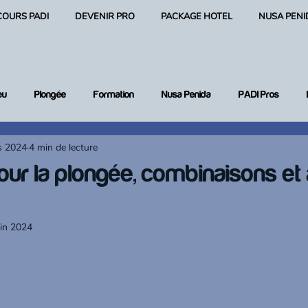
COURS PADI
DEVENIR PRO
PACKAGE HOTEL
NUSA PENI
eu
Plongée
Formation
Nusa Penida
PADI Pros
s 2024
4 min de lecture
 plongée
our la plongée, combinaisons et
uin 2024