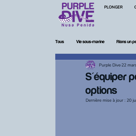
PLONGER
Tous
Vie sous-marine
Rions un p
Purple Dive
22 mar
Femmes en plongée
Matériel de
S'équiper p
options
Dernière mise à jour :
20 j