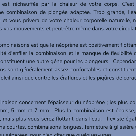
 est réchauffée par la chaleur de votre corps. C'est p
ne combinaison de plongée adaptée. Trop grande, l'eau
et vous privera de votre chaleur corporelle naturelle, ma
s vos mouvements et peut-être même dans votre circulat
mbinaisons est que le néoprène est positivement flottant,
iculté d'enfiler la combinaison et le manque de flexibilité
e constituent une autre gêne pour les plongeurs.  Cependan
ons sont généralement assez confortables et constituent
oleil ainsi que contre les éraflures et les piqûres de corau
naison concernent l'épaisseur du néoprène ; les plus cou
m, 5 mm et 7 mm.  Plus la combinaison est épaisse, me
 mais plus vous serez flottant dans l'eau.  Il existe éga
s courtes, combinaisons longues, fermeture à glissière a
u séparées, pour n'en citer que quelques-unes.