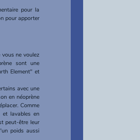
entaire pour la 
n pour apporter 
 vous ne voulez 
rène sont une 
rth Element" et 
rtains avec une 
son en néoprène 
 déplacer. Comme 
 et lavables en 
 peut-être leur 
'un poids aussi 