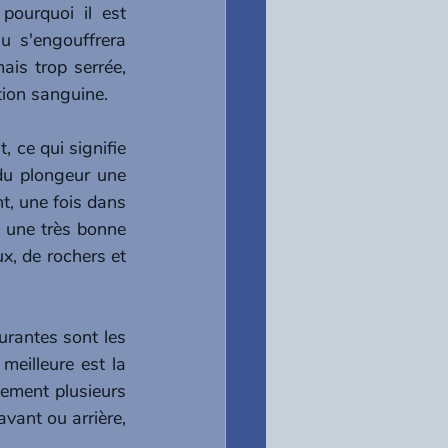
ourquoi il est 
 s'engouffrera 
is trop serrée, 
ion sanguine.
 ce qui signifie 
 du plongeur une 
t, une fois dans 
 une très bonne 
x, de rochers et 
rantes sont les 
illeure est la 
lement plusieurs 
vant ou arrière, 