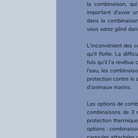
la combinaison, qui
important d'avoir u
dans la combinaison 
vous serez gêné dan
L'inconvénient des co
qu'il flotte. La diff
fois qu'il l'a revêtu
l'eau, les combinais
protection contre le s
d'animaux marins.
Les options de combi
combinaisons de 3 m
protection thermique,
options : combinaison
cagoules attachées o