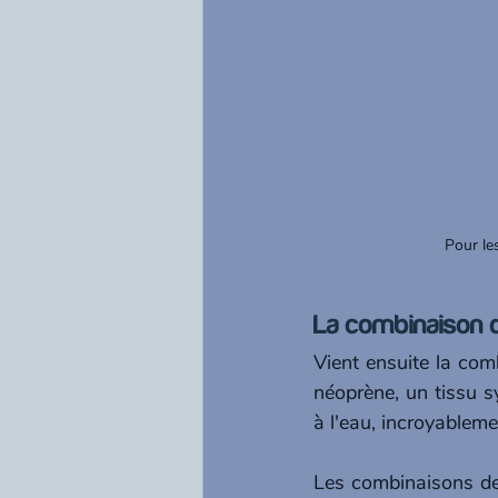
La combinaison 
Vient ensuite la com
néoprène, un tissu s
à l'eau, incroyableme
Les combinaisons de