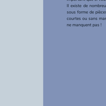
Il existe de nombreu
sous forme de pièce
courtes ou sans manc
ne manquent pas !