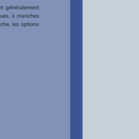
nt généralement 
ues, à manches 
he, les options 