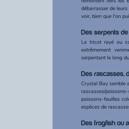
remontent vers les 
débarrasser de leurs 
voir, bien que l'on p
Des serpents de
Le tricot rayé ou 
extrêmement venime
serpentant le long du
Des rascasses, d
Crystal Bay semble av
rascasses/poissons-s
poissons-feuilles co
espèces de rascasses 
Des frogfish ou 