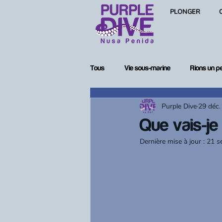
PLONGER
Tous
Vie sous-marine
Rions un p
Purple Dive
29 déc.
Femmes en plongée
Matériel de
Que vais-je
Dernière mise à jour :
21 s