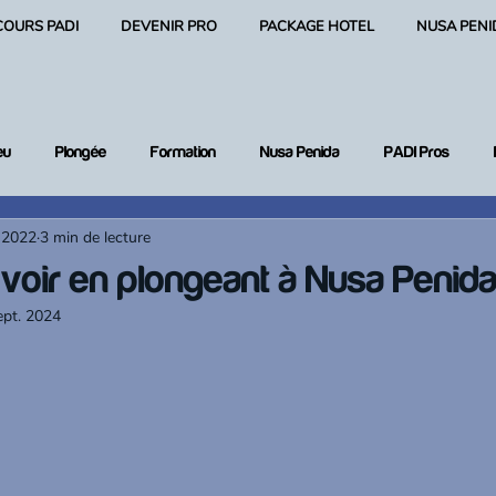
COURS PADI
DEVENIR PRO
PACKAGE HOTEL
NUSA PENI
eu
Plongée
Formation
Nusa Penida
PADI Pros
 2022
3 min de lecture
 plongée
 voir en plongeant à Nusa Penida
ept. 2024