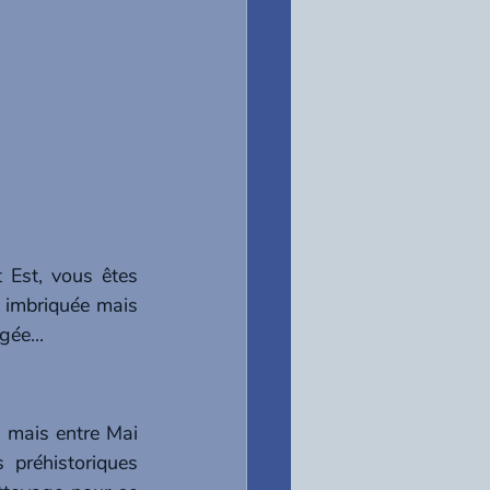
Est, vous êtes 
 imbriquée mais 
ée... 
mais entre Mai 
préhistoriques  