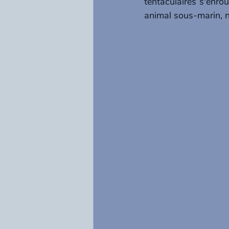
tentaculaires s'enrou
animal sous-marin, n