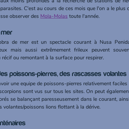
eaux moins profondes à la recherche de stations de net
parasites. C'est au cours de ces mois que l'on a le plus 
uisse observer des 
Mola-Molas
 toute l'année.
 mer 
cobra de mer est un spectacle courant à Nusa Penida
ux mais aussi extrêmement frileux peuvent souvent
 récif ou remontant à la surface pour respirer.
es poissons-pierres, des rascasses volantes 
oir une equipe de poissons-pierres relativement faciles à
corpions sont vus sur tous les sites. On peut également
lorés se balançant paresseusement dans le courant, ainsi 
volantes/poissons lions flottant à la dérive.
anténaires