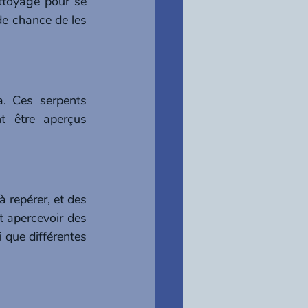
toyage pour se 
de chance de les 
. Ces serpents 
 être aperçus 
 repérer, et des 
 apercevoir des 
que différentes 