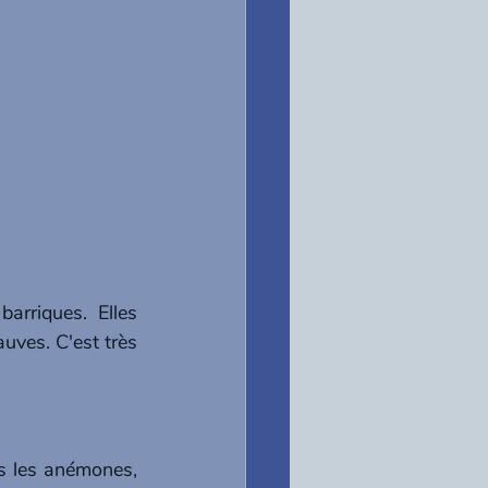
rriques. Elles 
uves. C'est très 
s les anémones, 