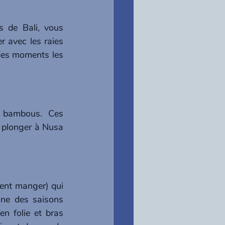
 de Bali, vous 
r avec les raies 
des moments les 
 bambous. Ces 
 plonger à Nusa 
ent manger) qui 
ne des saisons 
n folie et bras 