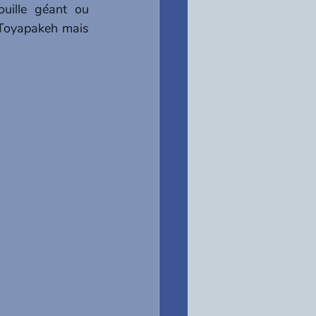
uille géant ou 
 Toyapakeh mais 