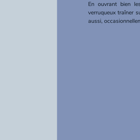
En ouvrant bien les
verruqueux traîner s
aussi, occasionnellem