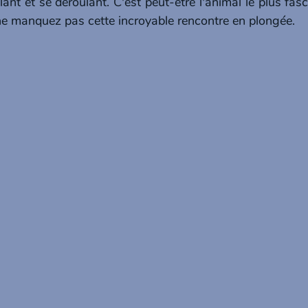
lant et se déroulant. C'est peut-être l'animal le plus fa
e manquez pas cette incroyable rencontre en plongée.