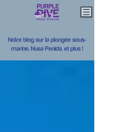
Notre blog sur la plongée sous-
marine, Nusa Penida, et plus !