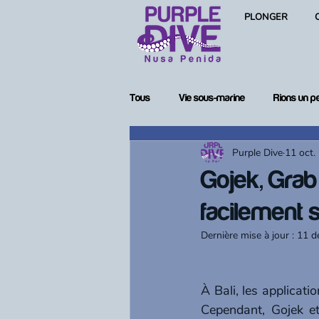
PLONGER
Tous
Vie sous-marine
Rions un p
Purple Dive
11 oct.
Femmes en plongée
Matériel de
Gojek, Gra
facilement su
Dernière mise à jour :
11 d
À Bali, les applicati
Cependant, Gojek e