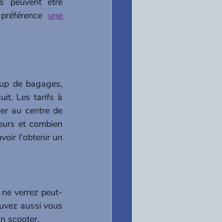
 peuvent être 
préférence 
une 
up de bagages, 
t. Les tarifs à 
r au centre de 
urs et combien 
oir l'obtenir un 
 ne verrez peut-
ouvez aussi vous 
on scooter.