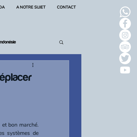
DA
A NOTRE SUJET
CONTACT
Indonésie
éplacer
s et bon marché. 
es systèmes de 