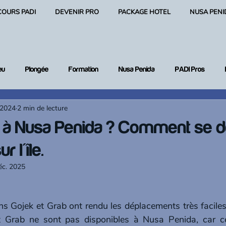
COURS PADI
DEVENIR PRO
PACKAGE HOTEL
NUSA PENI
eu
Plongée
Formation
Nusa Penida
PADI Pros
 2024
2 min de lecture
 plongée
b à Nusa Penida ? Comment se d
r l'île.
éc. 2025
ons Gojek et Grab ont rendu les déplacements très facile
t Grab ne sont pas disponibles à Nusa Penida, car c