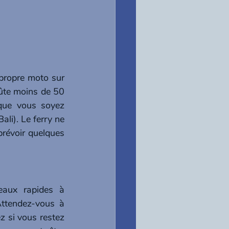
propre moto sur 
oûte moins de 50 
que vous soyez 
li). Le ferry ne 
prévoir quelques 
aux rapides à 
ttendez-vous à 
 si vous restez 