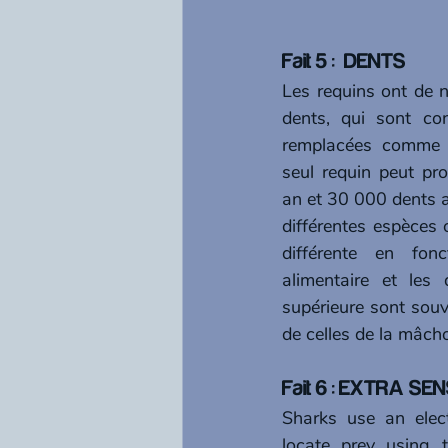
Fait 5 :  DENTS 
Les requins ont de 
dents, qui sont co
remplacées comme u
seul requin peut pr
an et 30 000 dents au
différentes espèces 
différente en fonc
alimentaire et les
supérieure sont souv
de celles de la mâchoi
Fait 6 : EXTRA SE
Sharks use an elec
locate prey using th