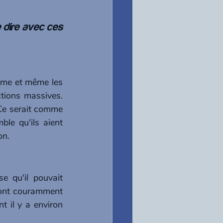
 dire avec ces 
mme et même les 
tions massives. 
Ce serait comme 
e qu'ils aient 
on.
 qu'il pouvait 
ont couramment 
t il y a environ 