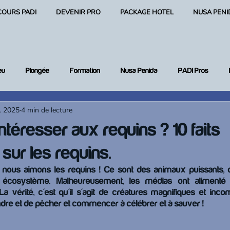
COURS PADI
DEVENIR PRO
PACKAGE HOTEL
NUSA PENI
eu
Plongée
Formation
Nusa Penida
PADI Pros
. 2025
4 min de lecture
 plongée
ntéresser aux requins ? 10 faits
sur les requins.
 nous aimons les requins ! Ce sont des animaux puissants, qu
e écosystème. Malheureusement, les médias ont alimenté
a vérité, c'est qu'il s'agit de créatures magnifiques et inc
dre et de pêcher et commencer à célébrer et à sauver !