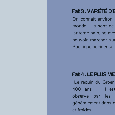
Fait 3 : VARIÉTÉ 
On connaît environ 
monde.  Ils sont de t
lanterne nain, ne me
pouvoir marcher sur
Pacifique occidental.
Fait 4 : LE PLUS VI
 Le requin du Groenland peut vivre jusqu'à 
400 ans !  Il est
observé par les h
généralement dans d
et froides.