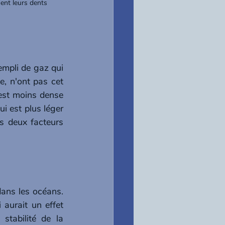
ent leurs dents
mpli de gaz qui 
e, n'ont pas cet 
 est moins dense 
i est plus léger 
s deux facteurs 
ans les océans.  
aurait un effet 
stabilité de la 