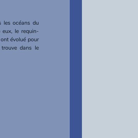
 les océans du 
e eux, le requin-
ont évolué pour 
trouve dans le 