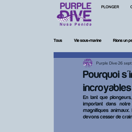
PLONGER
Tous
Vie sous-marine
Rions un p
Purple Dive
26 sept
Femmes en plongée
Matériel de
Pourquoi s'i
incroyables 
En tant que plongeurs,
important dans notr
magnifiques animaux. L
devons cesser de crain