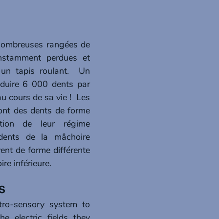
nombreuses rangées de 
nstamment perdues et 
n tapis roulant.  Un 
oduire 6 000 dents par 
 cours de sa vie !  Les 
ont des dents de forme 
tion de leur régime 
 dents de la mâchoire 
ent de forme différente 
re inférieure.
NS
tro-sensory system to 
e electric fields they 