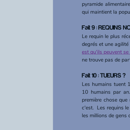
pyramide alimentair
qui maintient la pop
Fait 9 : REQUIN
Le requin le plus ré
degrés et une agilité
est qu'ils peuvent se
ne trouve pas de part
Fait 10 : TUEURS ? 
Les humains tuent 1
10 humains par an.
première chose que n
c'est.  Les requins le
les millions de gens q