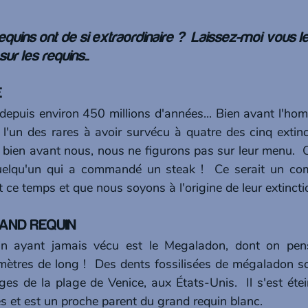
equins ont de si extraordinaire ?  Laissez-moi vous le
sur les requins...
E
 depuis environ 450 millions d'années... Bien avant l'ho
t l'un des rares à avoir survécu à quatre des cinq extinc
 bien avant nous, nous ne figurons pas sur leur menu.  
elqu'un qui a commandé un steak !  Ce serait un combl
 ce temps et que nous soyons à l'origine de leur extincti
GRAND REQUIN
n ayant jamais vécu est le Megaladon, dont on pense
mètres de long !  Des dents fossilisées de mégaladon s
ges de la plage de Venice, aux États-Unis.  Il s'est étein
es et est un proche parent du grand requin blanc.