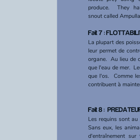
produce.  They hav
snout called Ampulla
Fait 7 : FLOTTABIL
La plupart des poiss
leur permet de contrô
organe.  Au lieu de c
que l'eau de mer.  Le
que l'os.  Comme les
contribuent à mainteni
Fait 8 :  PREDATE
Les requins sont au s
Sans eux, les animau
d'entraînement sur 