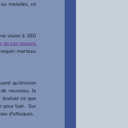
ou malades, ce 
ne vision à 360 
s de ces requins 
e requin-marteau 
uent qu'environ 
e nouveau, la 
 évaluer ce que 
 pour tuer.  Sur 
 peu d'attaques. 