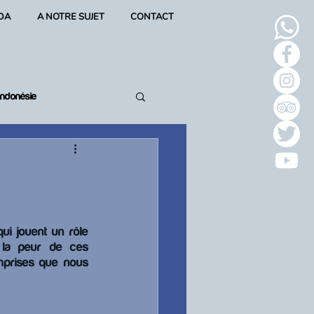
DA
A NOTRE SUJET
CONTACT
Indonésie
i jouent un rôle 
 la peur de ces 
omprises que nous 