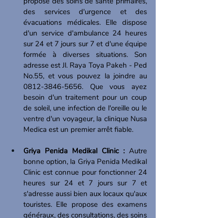
propose des soins de santé primaires, 
des services d'urgence et des 
évacuations médicales. Elle dispose 
d'un service d'ambulance 24 heures 
sur 24 et 7 jours sur 7 et d'une équipe 
formée à diverses situations. Son 
adresse est Jl. Raya Toya Pakeh - Ped 
No.55, et vous pouvez la joindre au 
0812-3846-5656. Que vous ayez 
besoin d'un traitement pour un coup 
de soleil, une infection de l'oreille ou le 
ventre d'un voyageur, la clinique Nusa 
Medica est un premier arrêt fiable.
Griya Penida Medikal Clinic :
 Autre 
bonne option, la Griya Penida Medikal 
Clinic est connue pour fonctionner 24 
heures sur 24 et 7 jours sur 7 et 
s'adresse aussi bien aux locaux qu'aux 
touristes. Elle propose des examens 
généraux, des consultations, des soins 