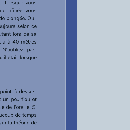
s. Lorsque vous 
confinée, vous 
e plongée. Oui, 
oujours selon ce 
ant lors de sa 
la à 40 mètres 
N'oubliez pas, 
l était lorsque 
oint là dessus. 
 un peu flou et 
de l'oreille. Si 
aucoup de temps 
r la théorie de 