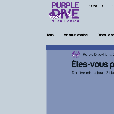
PLONGER
Tous
Vie sous-marine
Rions un p
Purple Dive
4 janv.
Femmes en plongée
Matériel de
Êtes-vous p
Dernière mise à jour :
21 j