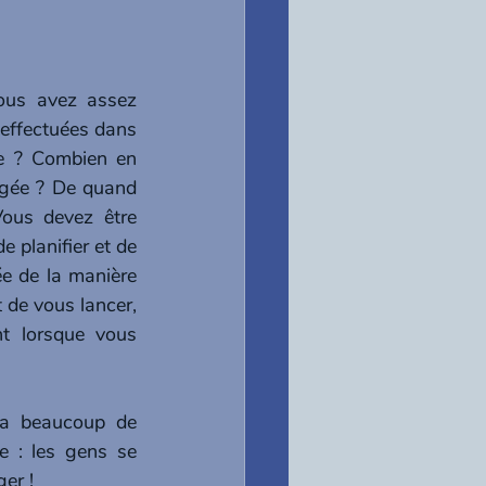
ous avez assez 
effectuées dans 
le ? Combien en 
ngée ? De quand 
ous devez être 
e planifier et de 
ée de la manière 
 de vous lancer, 
 lorsque vous 
ra beaucoup de 
e : les gens se 
er ! 