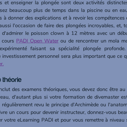
 et enseigner la plongée sont deux activités distincte
sez beaucoup plus de temps dans la piscine ou en eau 
 à donner des explications et à revoir les compétences d
ussi l'occasion de faire des plongées incroyables, et, t
 d'admirer le poisson clown à 12 mètres avec un début
 cours 
PADI Open Water
 ou de rencontrer un mola mo
xpérimenté faisant sa spécialité plongée profonde. 
 investissement personnel sera plus important que ce qu'i
r.
 théorie 
inclut des examens théoriques, vous devez donc être au p
au, d'autant plus si votre formation de divemaster est
égulièrement revu le principe d'Archimède ou l'anatomie 
ivre un cours pour devenir instructeur, donnez-vous be
r votre eLearning PADI et pour vous remettre à niveau su