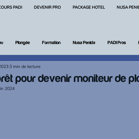
COURS PADI
DEVENIR PRO
PACKAGE HOTEL
NUSA PENI
eu
Plongée
Formation
Nusa Penida
PADI Pros
 2023
3 min de lecture
 plongée
rêt pour devenir moniteur de p
uin 2024