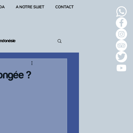
DA
A NOTRE SUJET
CONTACT
Indonésie
longée ?