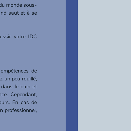
s du monde sous-
nd saut et à se 
Quels sont les éléments essentiels qui vous aideront à apprécier et à réussir votre IDC 
compétences de 
 un peu rouillé, 
dans le bain et 
nce. Cependant, 
urs. En cas de 
 professionnel, 