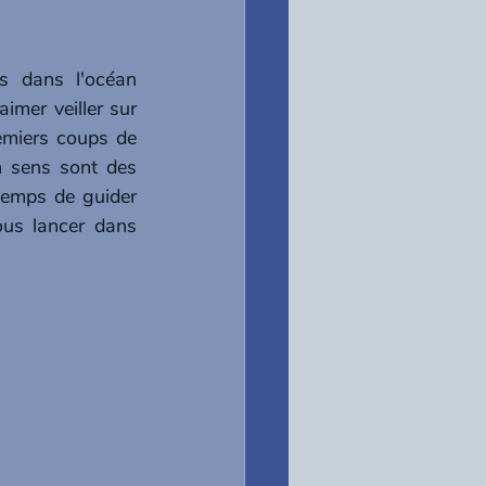
s dans l'océan 
imer veiller sur 
emiers coups de 
 sens sont des 
temps de guider 
us lancer dans 