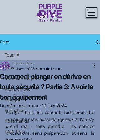
Post
Tous
Purple Dive
Tous
14 avr. 2023
4 min de lecture
Comment plonger en dérive en
Vie sous-marine
toute sécurité ? Partie 3: Avoir le
Rions un peu
bon équipement
Plongée
Dernière mise à jour :
21 juin 2024
Formation
Plonger dans des courants forts peut être 
intimidant mais aussi dangereux si l'on s'y 
Nusa Penida
prend mal : sans prendre  les bonnes 
PADI Pros
précautions, sans préparation  et sans  le 