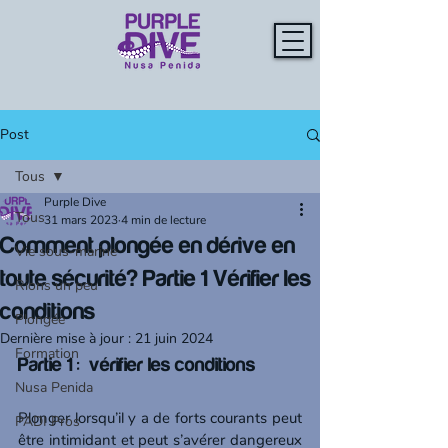
Post
Tous
Purple Dive
Tous
31 mars 2023
4 min de lecture
Comment plongée en dérive en
Vie sous-marine
toute sécurité? Partie 1 Vérifier les
Rions un peu
conditions
Plongée
Dernière mise à jour :
21 juin 2024
Formation
Partie 1 :  vérifier les conditions 
Nusa Penida
Plonger lorsqu’il y a de forts courants peut 
PADI Pros
être intimidant et peut s’avérer dangereux 