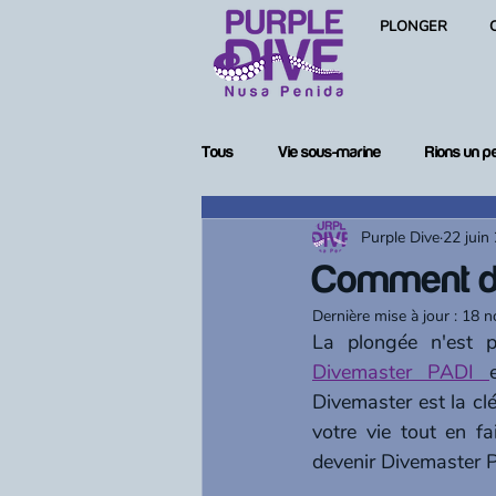
PLONGER
Tous
Vie sous-marine
Rions un p
Purple Dive
22 juin
Femmes en plongée
Matériel de
Comment de
Dernière mise à jour :
18 n
Divemaster PADI 
Divemaster est la cl
votre vie tout en 
devenir Divemaster 