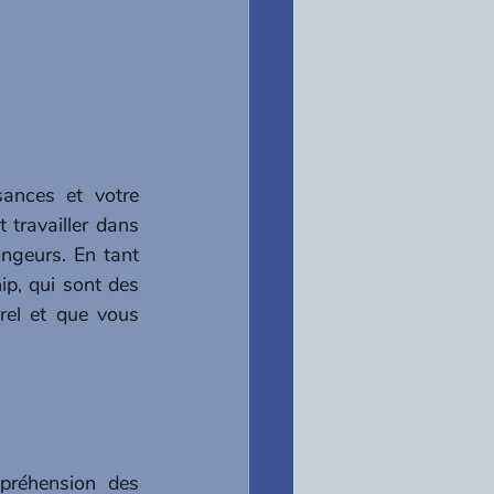
ances et votre 
travailler dans 
ngeurs. En tant 
p, qui sont des 
el et que vous 
réhension des 