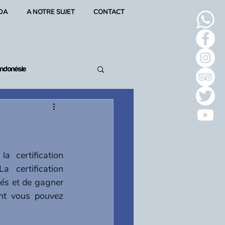
DA
A NOTRE SUJET
CONTACT
Indonésie
La plongée n'est pas seulement un loisir, c'est aussi une carrière et la certification 
 certification 
és et de gagner 
nt vous pouvez 