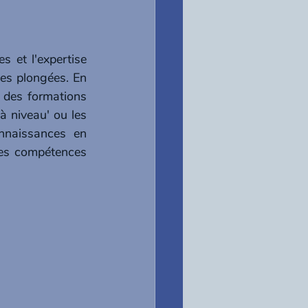
 et l'expertise 
es plongées. En 
 des formations 
 niveau' ou les 
nnaissances en 
es compétences 