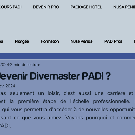
COURS PADI
DEVENIR PRO
PACKAGE HOTEL
NUSA PENI
eu
Plongée
Formation
Nusa Penida
PADI Pros
 2024
2 min de lecture
 plongée
venir Divemaster PADI ?
ov. 2024
est la première étape de l'échelle professionnelle. La
é qui vous permettra d'accéder à de nouvelles opportunit
faisant ce que vous aimez. Voyons pourquoi et comme
PADI.